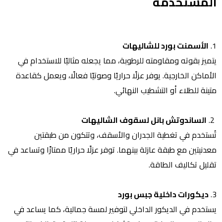
المستخدمة
1.
الأسمنت بورد للشاليهات
يتميز بقوته ومقاومته للرطوبة، مما يجعله مثاليًا للاستخدام في
الأماكن الخارجية. يوفر عزلًا حراريًا وصوتيًا فعالًا، ويعمل كقاعدة
متينة للطلاء أو التشطيب النهائي.
2.
الساندوتش بانل لسقوف الشاليهات
تُستخدم في تغطية الجدران والأسقف، وتتكون من طبقتين
معدنيتين مع طبقة عازلة بينهما. توفر عزلًا حراريًا ممتازًا وتساعد في
تقليل تكاليف الطاقة.
3.
ديكورات داخلية جبس بورد
يستخدم في الديكور الداخلي لتوفير لمسة جمالية، كما يساعد في