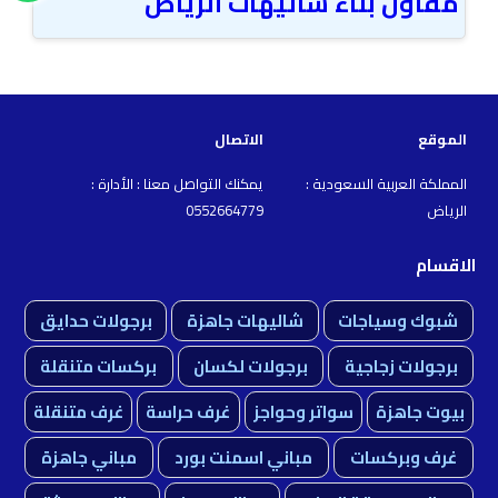
مقاول بناء شاليهات الرياض
الموقع
الاتصال
المملكة العربية السعودية :
يمكنك التواصل معنا : الأدارة :
الرياض
0552664779
الاقسام
شبوك وسياجات
شاليهات جاهزة
برجولات حدايق
برجولات زجاجية
برجولات لكسان
بركسات متنقلة
بيوت جاهزة
سواتر وحواجز
غرف حراسة
غرف متنقلة
غرف وبركسات
مباني اسمنت بورد
مباني جاهزة