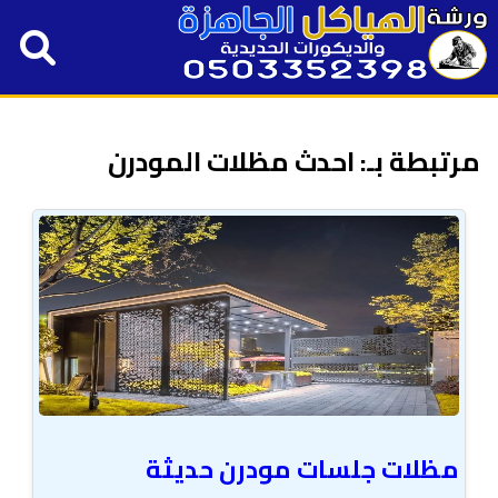
مرتبطة بـ: احدث مظلات المودرن
مظلات جلسات مودرن حديثة