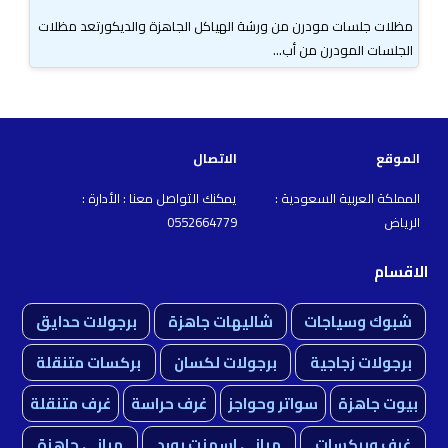
مظلات جلسات مودرن من ورشة الهياكل الجاهزة والديكورتعد مظلات
الجلسات المودرن من أب...
الموقع
الاتصال
المملكة العربية السعودية :
يمكنك التواصل معنا : الأدارة :
الرياض
0552664779
الاقسام
شبوك وسياجات
شاليهات جاهزة
برجولات حدايق
برجولات زجاجية
برجولات لكسان
بركسات متنقلة
بيوت جاهزة
سواتر وحواجز
غرف حراسة
غرف متنقلة
غرف وبركسات
مباني اسمنت بورد
مباني جاهزة