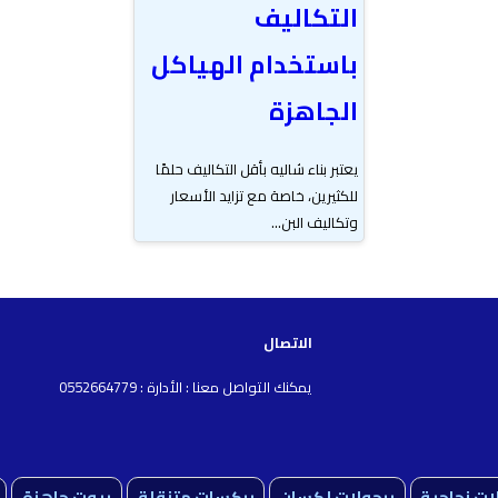
التكاليف
باستخدام الهياكل
الجاهزة
يعتبر بناء شاليه بأقل التكاليف حلمًا
للكثيرين، خاصة مع تزايد الأسعار
وتكاليف البن...
الاتصال
يمكنك التواصل معنا : الأدارة : 0552664779
ات زجاجية
برجولات لكسان
بركسات متنقلة
بيوت جاهزة