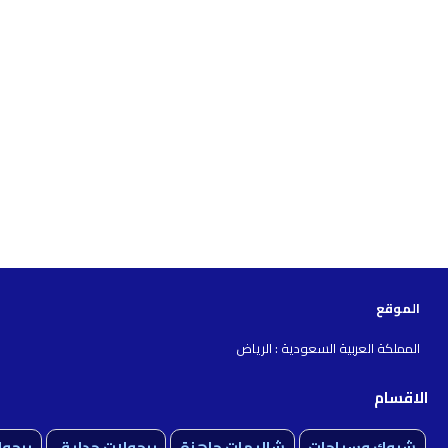
الموقع
المملكة العربية السعودية : الرياض
الاقسام
شبوك وسياجات
شاليهات جاهزة
برجولات حدايق
برجول