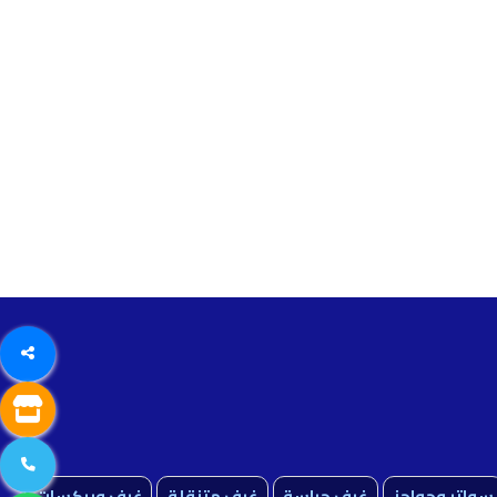
سواتر وحواجز
غرف حراسة
غرف متنقلة
غرف وبركسات