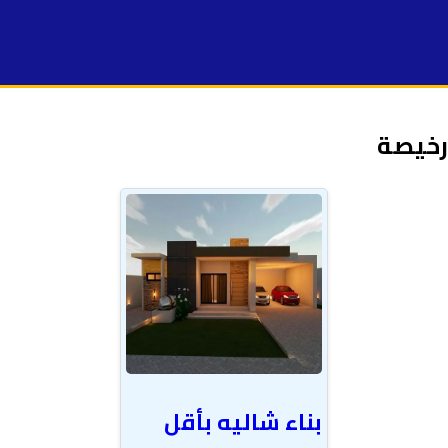
 رخيصة
بناء شاليه بأقل