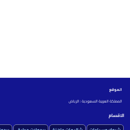
الموقع
المملكة العربية السعودية : الرياض
الاقسام
شبوك وسياجات
شاليهات جاهزة
برجولات حدايق
برجول