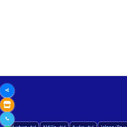
سواتر وحواجز
غرف حراسة
غرف متنقلة
غرف وبركسات