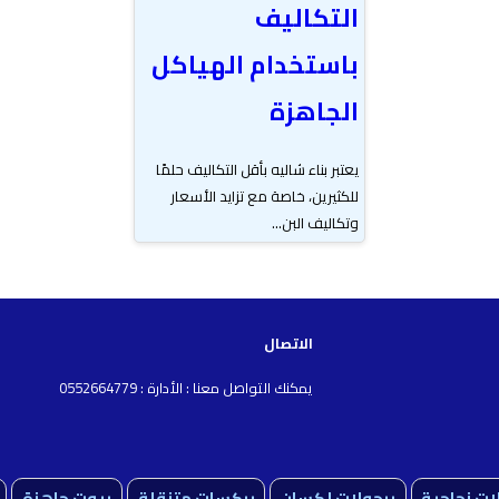
التكاليف
باستخدام الهياكل
الجاهزة
يعتبر بناء شاليه بأقل التكاليف حلمًا
للكثيرين، خاصة مع تزايد الأسعار
وتكاليف البن...
الاتصال
يمكنك التواصل معنا : الأدارة : 0552664779
ات زجاجية
برجولات لكسان
بركسات متنقلة
بيوت جاهزة