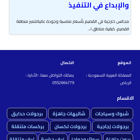
والإبداع في التنفيذ
مجالس خارجية في القصيم بأسعار مناسبة وجودة عاليةتتميز منطقة
القصيم، كبقية مناطق ا...
الموقع
الاتصال
المملكة العربية السعودية :
يمكنك التواصل معنا : الأدارة :
الرياض
0552664779
الاقسام
شبوك وسياجات
شاليهات جاهزة
برجولات حدايق
برجولات زجاجية
برجولات لكسان
بركسات متنقلة
بيوت جاهزة
سواتر وحواجز
غرف حراسة
غرف متنقلة