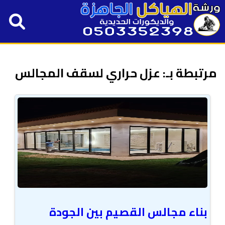
مرتبطة بـ: عزل حراري لسقف المجالس
بناء مجالس القصيم بين الجودة